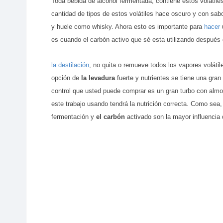
Toda bebida de alcohol fermentada, contiene estos volátil
cantidad de tipos de estos volátiles hace oscuro y con sab
y huele como whisky. Ahora esto es importante para
hacer
u
es cuando el carbón activo que sé esta utilizando después
la destilación
, no quita o remueve todos los vapores volátil
opción de
la levadura
fuerte y nutrientes se tiene una gran
control que usted puede comprar es un gran turbo con almoh
este trabajo usando tendrá la nutrición correcta. Como sea,
fermentación y
el carbón
activado son la mayor influencia 