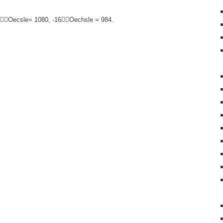
 80Oecsle= 1080, -16Oechsle = 984.